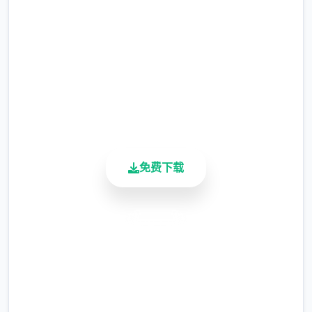
2.3M+
总下载量
4.9/5
用户评分
900K+
活跃用户
免费下载
安全下载
创世秩序安卓汉化游戏亮点
高速安装
游戏经过精心的汉化，使得玩家可以更好地理
完全免费
解游戏内容和剧情。
客服支持