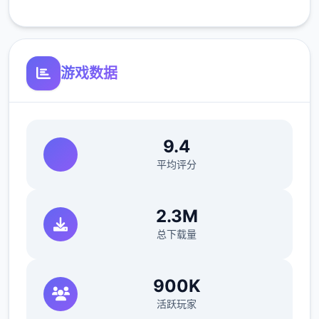
采用了精致的3D画风，让玩家可以更加身临其
境地感受到游戏世界的美妙和细节。
游戏数据
设定了丰富的剧情，玩家可以通过完成任务和
对话与各个角色展开互动，探索更多的故事线
9.4
索。
平均评分
2.3M
自由地探索游戏世界，寻找资源、探寻秘密和
总下载量
与角色互动。
900K
通过完成各种任务来推动剧情发展，解锁新的
活跃玩家