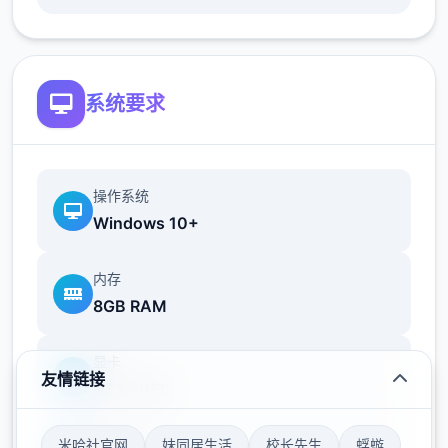
内容和奖励。
创世秩序安卓汉化游戏优势
系统要求
游戏进行了汉化处理，让玩家能够更好地理解
和享受游戏的剧情和玩法。
操作系统
Windows 10+
精彩的剧情故事，可以通过游戏的进程来体验
到扣人心弦的故事情节和角色发展。
内存
8GB RAM
显卡
角色具有丰富的互动功能，玩家可以与NPC角
友情链接
GTX 1060
色进行对话、交流，增加游戏的趣味性和代入
感。
米哈社官网
妹同居生活
校长先生
蜉蝣
存储空间