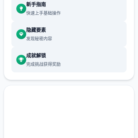
立深厚的关系。
新手指南
快速上手基础操作
通过探索游戏世界和与其他角色互动来收集各
隐藏要素
种资源，如食物、材料等，以提升自己的实
发现秘密内容
力。
成就解锁
完成挑战获得奖励
角色设定丰富，每个角色都有自己独特的特点
和故事，让玩家有更多的选择和交互。
快速下载 创世秩序
完整版游戏，免费体验