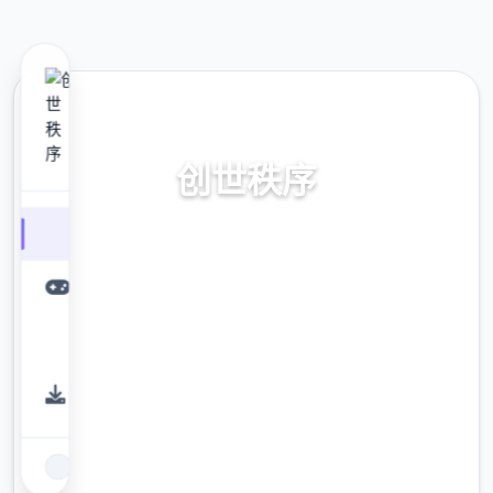
🔔 热门推荐
创世秩序
体验前所未有的侦探冒险之旅！24小时丰富剧
情，128个精美场景，12位魅力角色等你邂逅。
继承《纳迪亚之宝》传奇品质，开启全新的创
世传说！
9.4
评分